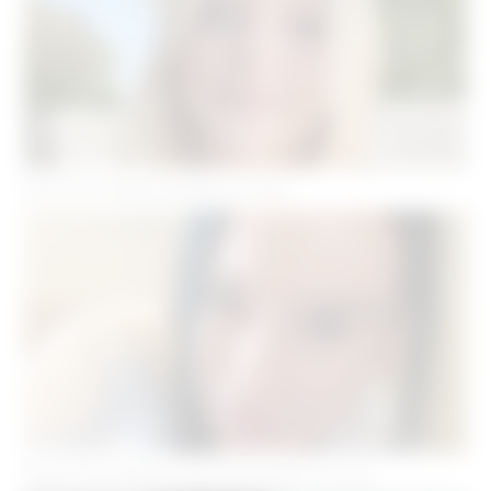
Rencontre femme Ronde sur Tours
Rencontre sympa à Tours et en Indre-et-Loire