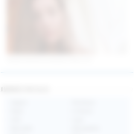
Femme cherche un Homme à Tours ( 37 )
Annonces par villes
Angers
•
Bordeaux
•
Dijon
•
Le Havre
•
Lille
•
Lyon
•
Marseille
•
Montpellier
•