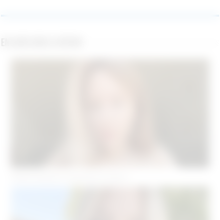
En ligne dans la région
Petite annonce rencontre à Tours !