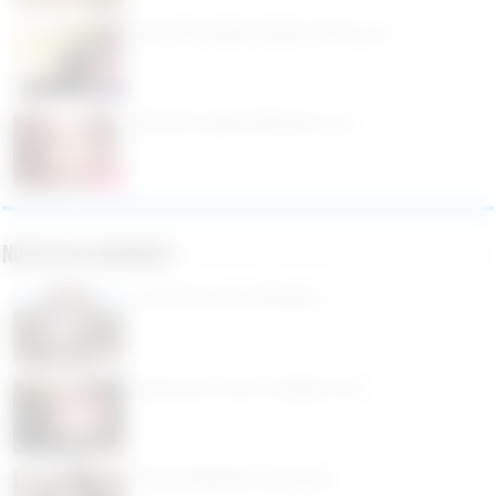
Envie d’une relation stable au Havre ( 76 )
Rencontre sympa à Besançon ( 25 )
Nouveaux membres
Je cherche un mec à Besançon
Sortir boire un verre à Avignon ( 84 )
Femme célibataire sur Bourges